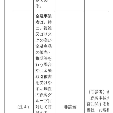
る。
金融事業
者は、特
に、複雑
又はリス
クの高い
金融商品
の販売・
推奨等を
行う場合
や、金融
取引被害
を受けや
すい属性
（ご参考）金
の顧客グ
「顧客本位の
ループに
営に関する原
（注４）
対して商
非該当
当社「お客様
品の販