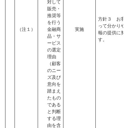
対して
販売・
推奨等
方針３ お客
を行う
って分かりや
（注１）
金融商
実施
報の提供に努
品・サ
す。
ービス
の選定
理由
（顧客
のニー
ズ及び
意向を
踏まえ
たもの
である
と判断
する理
由を含