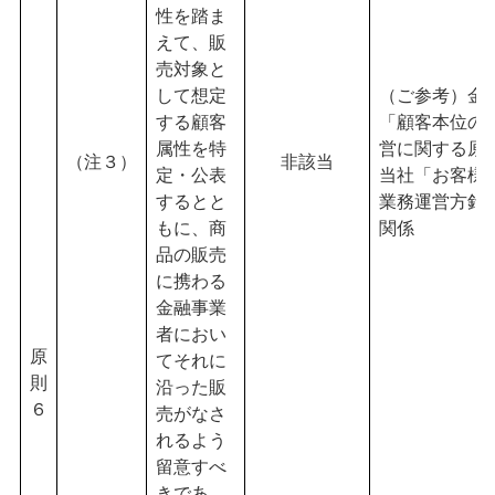
性を踏ま
えて、販
売対象と
して想定
（ご参考）金
する顧客
「顧客本位の
属性を特
営に関する原
（注３）
非該当
定・公表
当社「お客様
するとと
業務運営方針
もに、商
関係
品の販売
に携わる
金融事業
者におい
原
てそれに
則
沿った販
６
売がなさ
れるよう
留意すべ
きであ