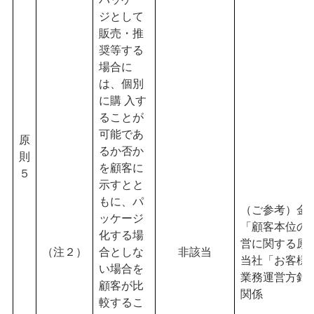
ジとして
販売・推
奨等する
場合に
は、個別
に購 入す
ることが
可能であ
原
るか否か
則
を顧客に
５
示すとと
もに、パ
（ご参考）金
ッケージ
「顧客本位の
化する場
営に関する原
（注２）
合としな
非該当
当社「お客様
い場合を
業務運営方針
顧客が比
関係
較するこ