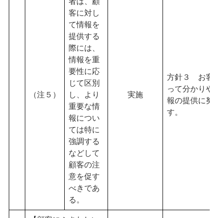
者は、顧
客に対し
て情報を
提供する
際には、
情報を重
要性に応
方針３ お客
じて区別
って分かりや
（注５）
し、より
実施
報の提供に努
重要な情
す。
報につい
ては特に
強調する
などして
顧客の注
意を促す
べきであ
る。