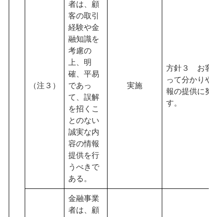
者は、顧
客の取引
経験や金
融知識を
考慮の
上、明
方針３ お客
確、平易
って分かりや
（注３）
であっ
実施
報の提供に努
て、誤解
す。
を招くこ
とのない
誠実な内
容の情報
提供を行
うべきで
ある。
金融事業
者は、顧