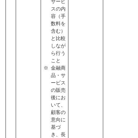
サービ
スの内
容（手
数料を
含む）
と比較
しなが
ら行う
こと
金融商
品・サ
ービス
の販売
後にお
いて、
顧客の
意向に
基づ
き、長