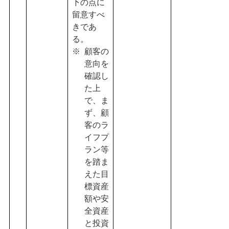
下の点に
留意すべ
きであ
る。
顧客の
意向を
確認し
た上
で、ま
ず、顧
客のラ
イフプ
ラン等
を踏ま
えた目
標資産
額や安
全資産
と投資