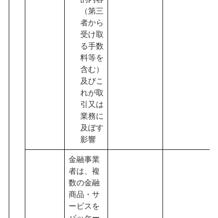
（第三
者から
受け取
る手数
料等を
含む）
及びこ
れが取
引又は
業務に
及ぼす
影響
金融事業
者は、複
数の金融
商品・サ
ービスを
パッケー