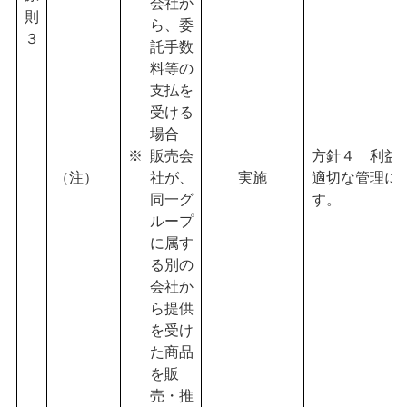
会社か
則
ら、委
３
託手数
料等の
支払を
受ける
場合
販売会
方針４ 利益
（注）
社が、
実施
適切な管理に
同一グ
す。
ループ
に属す
る別の
会社か
ら提供
を受け
た商品
を販
売・推