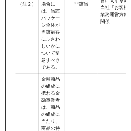
営に関する原
（注２）
場合に
非該当
当社「お客様
は、当該
業務運営方針
パッケー
関係
ジ全体が
当該顧客
にふさわ
しいかに
ついて留
意すべき
である。
金融商品
の組成に
携わる金
融事業者
は、商品
の組成に
当たり、
商品の特