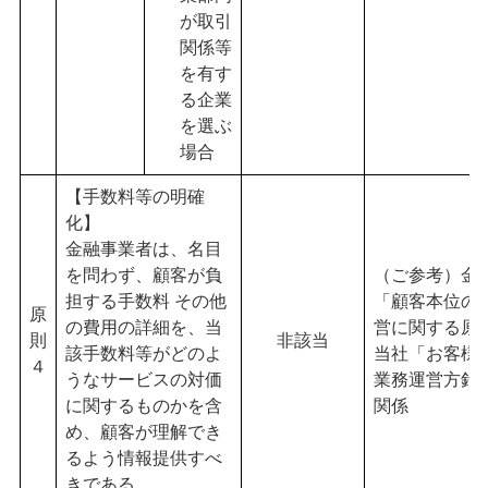
が取引
関係等
を有す
る企業
を選ぶ
場合
【手数料等の明確
化】
金融事業者は、名目
を問わず、顧客が負
（ご参考）金
担する手数料 その他
「顧客本位の
原
の費用の詳細を、当
営に関する原
則
非該当
該手数料等がどのよ
当社「お客様
４
うなサービスの対価
業務運営方針
に関するものかを含
関係
め、顧客が理解でき
るよう情報提供すべ
きである。