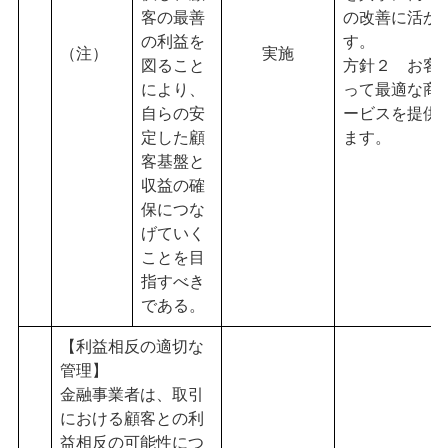
客の最善
の改善に活か
の利益を
す。
（注）
実施
図ること
方針２ お客
により、
って最適な商
自らの安
ービスを提供
定した顧
ます。
客基盤と
収益の確
保につな
げていく
ことを目
指すべき
である。
【利益相反の適切な
管理】
金融事業者は、取引
における顧客との利
益相反の可能性につ