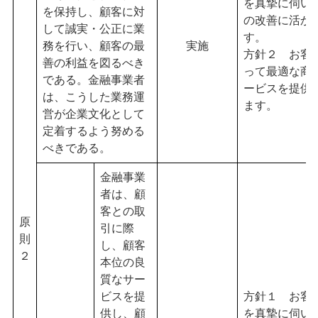
を真摯に伺い
を保持し、顧客に対
の改善に活か
して誠実・公正に業
す。
務を行い、顧客の最
実施
方針２ お客
善の利益を図るべき
って最適な商
である。金融事業者
ービスを提供
は、こうした業務運
ます。
営が企業文化として
定着するよう努める
べきである。
金融事業
者は、顧
客との取
原
引に際
則
し、顧客
２
本位の良
質なサー
ビスを提
方針１ お客
供し、顧
を真摯に伺い