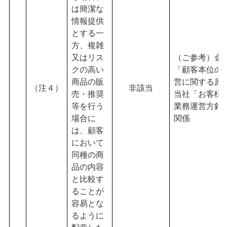
は簡潔な
情報提供
とする一
方、複雑
又はリス
（ご参考）金
クの高い
「顧客本位の
商品の販
営に関する原
（注４）
非該当
売・推奨
当社「お客様
等を行う
業務運営方針
場合に
関係
は、顧客
において
同種の商
品の内容
と比較す
ることが
容易とな
るように